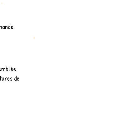
emande
semblée
tures de