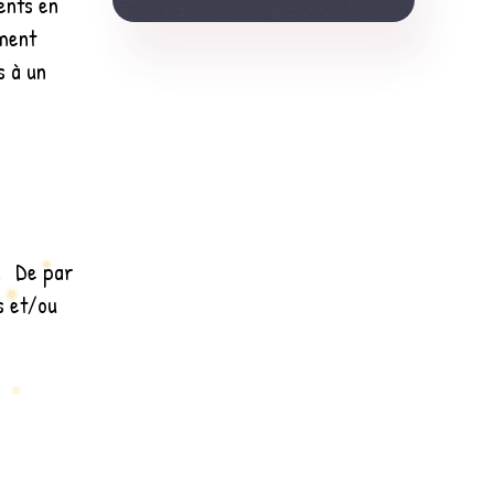
ents en
ement
s à un
t. De par
s et/ou