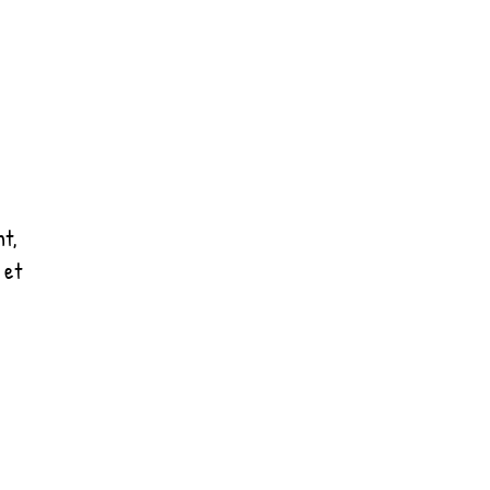
t,
 et