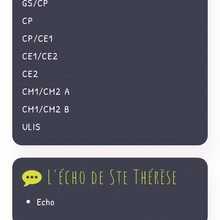
GS/CP
CP
CP/CE1
CE1/CE2
CE2
CM1/CM2 A
CM1/CM2 B
ULIS
L'écho de Ste Thérèse
Echo