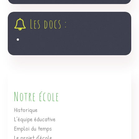
Les docs :
Notre école
Historique
L’équipe éducative
Emploi du temps
Le projet d’école