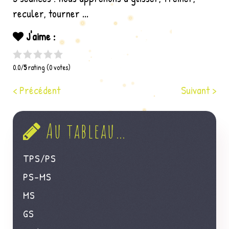
reculer, tourner ...
J'aime :
0.0/
5
rating (0 votes)
< Précédent
Suivant >
Au tableau…
TPS/PS
PS-MS
MS
GS